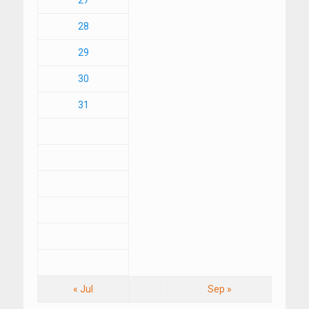
27
28
29
30
31
« Jul
Sep »