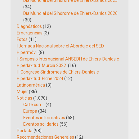
Día Mundial del Síndrome de Ehlers-Danlos 2025
(34)
Día Mundial del Síndrome de Ehlers-Danlos 2026
(30)
Diagnósticos
(12)
Emergencias
(3)
Fotos
(11)
I Jornada Nacional sobre el Abordaje del SED
Hipermóvil
(8)
II Simposio Internacional ANSEDH de Ehlers-Danlos e
Hiperlaxitud. Murcia 2022.
(16)
III Congreso Síndromes de Ehlers-Danlos e
Hiperlaxitud. Elche 2024
(12)
Latinoamérica
(3)
Mujer
(36)
Noticias
(1.070)
Café con …
(4)
Europa
(34)
Eventos informativos
(58)
Eventos solidarios
(56)
Portada
(98)
Recomendaciones Generales
(12)