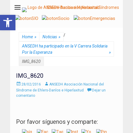
ANSEDH
Asociación Nacional del Síndrome de Ehlers-Danlos e Hiperlaxitud
Abrir barra de herramientas
/
Home
»
Noticias
»
ANSEDH ha participado en la V Carrera Solidaria
Por la Esperanza
»
IMG_8620
IMG_8620
Enviado
Autor
28/02/2016
ANSEDH Asociación Nacional del
el
Síndrome de Ehlers-Danlos e Hiperlaxitud
Dejar un
comentario
Por favor síguenos y comparte: