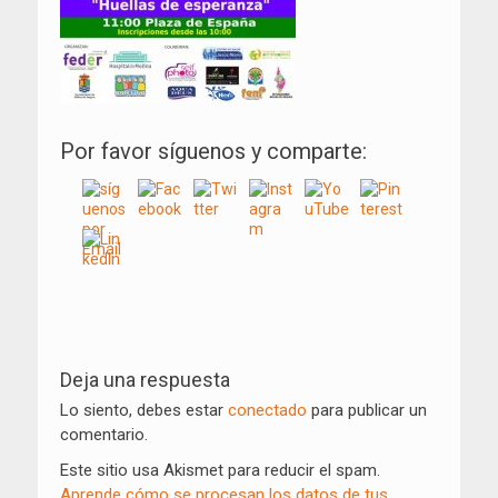
Por favor síguenos y comparte:
Navegación
de
Deja una respuesta
entradas
Lo siento, debes estar
conectado
para publicar un
comentario.
Este sitio usa Akismet para reducir el spam.
Aprende cómo se procesan los datos de tus