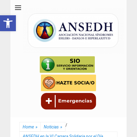
ANSEDH
Asociación Nacional del Síndrome de Ehlers-Danlos e Hiperlaxitud
Abrir barra de herramientas
/
Home
»
Noticias
»
ANSEDH en la VI Carrera Solidaria por el Día