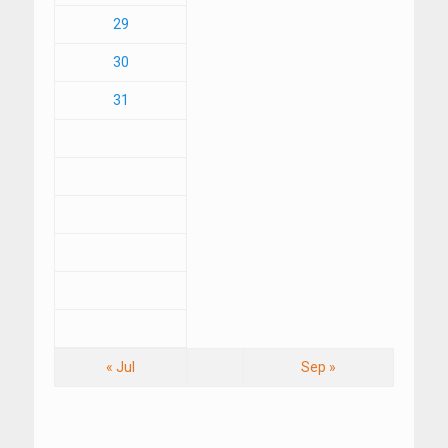
29
30
31
« Jul
Sep »