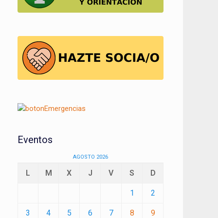
Eventos
AGOSTO 2026
L
M
X
J
V
S
D
1
2
3
4
5
6
7
8
9