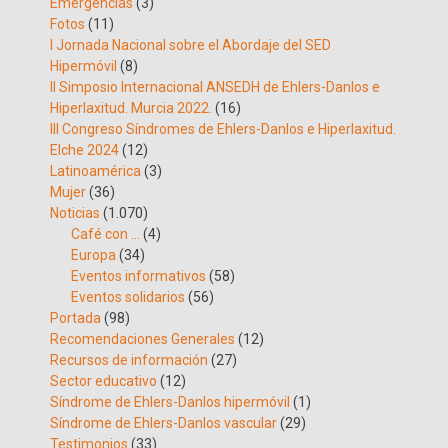
Emergencias
(3)
Fotos
(11)
I Jornada Nacional sobre el Abordaje del SED
Hipermóvil
(8)
II Simposio Internacional ANSEDH de Ehlers-Danlos e
Hiperlaxitud. Murcia 2022.
(16)
III Congreso Síndromes de Ehlers-Danlos e Hiperlaxitud.
Elche 2024
(12)
Latinoamérica
(3)
Mujer
(36)
Noticias
(1.070)
Café con …
(4)
Europa
(34)
Eventos informativos
(58)
Eventos solidarios
(56)
Portada
(98)
Recomendaciones Generales
(12)
Recursos de información
(27)
Sector educativo
(12)
Síndrome de Ehlers-Danlos hipermóvil
(1)
Síndrome de Ehlers-Danlos vascular
(29)
Testimonios
(33)