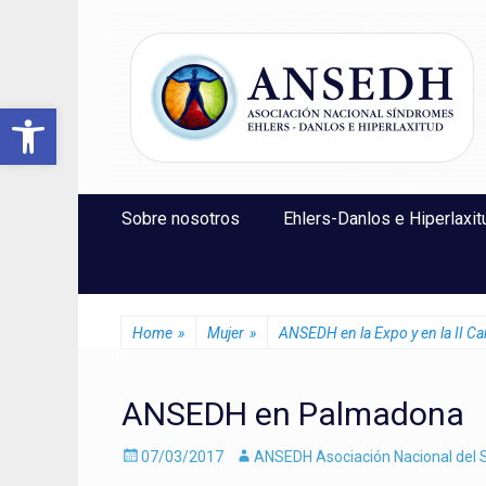
ANSEDH
Asociación Nacional del Síndrome de Ehlers-Danlos e Hi
Abrir barra de herramientas
Saltar
Menú Principal
Sobre nosotros
Ehlers-Danlos e Hiperlaxit
al
contenido
Home
»
Mujer
»
ANSEDH en la Expo y en la II C
ANSEDH en Palmadona
Enviado
Autor
07/03/2017
ANSEDH Asociación Nacional del S
el