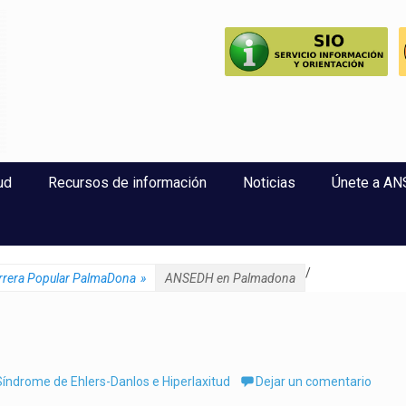
perlaxitud
ud
Recursos de información
Noticias
Únete a A
/
arrera Popular PalmaDona
»
ANSEDH en Palmadona
índrome de Ehlers-Danlos e Hiperlaxitud
Dejar un comentario