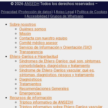
© 2026
ANSEDH
Todos los derechos reservados –
Privacidad (Protección de datos)
|
Aviso Legal
|
Política de Cookies
|
Accesibilidad
|
Grupos de Whatsapp
Scroll
Sobre nosotros
Up
Quiénes somos
Misión
Contacta con nuestro equipo
Comité médico asesor
Servicio de Información y Orientación (SIO)
Transparencia
Ehlers-Danlos e Hiperlaxitud
Síndromes de Ehlers-Danlos: qué son, síntomas,
comorbilidades, diagnóstico y tratamiento
Síndrome de Ehlers-Danlos vascular: qué es,
síntomas, diagnóstico, riesgos y tratamiento
Diagnósticos
Tratamientos
Recomendaciones Generales
Emergencias
Recursos de información
Tríptico informativo de ANSEDH
Tríptico informativo sobre Ehlers-Danlos vascular