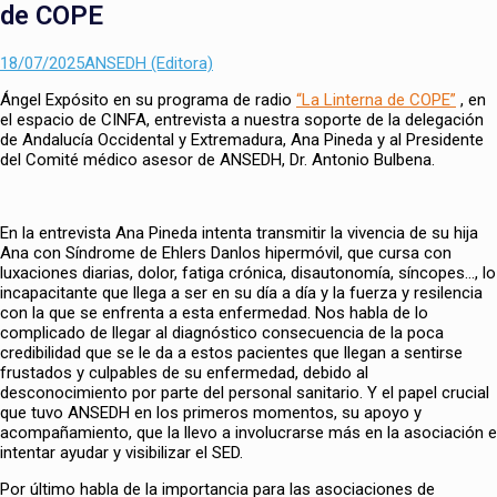
de COPE
Enviado
Autor
18/07/2025
ANSEDH (Editora)
el
Ángel Expósito en su programa de radio
“La Linterna de COPE”
, en
el espacio de CINFA, entrevista a nuestra soporte de la delegación
de Andalucía Occidental y Extremadura, Ana Pineda y al Presidente
del Comité médico asesor de ANSEDH, Dr. Antonio Bulbena.
En la entrevista Ana Pineda intenta transmitir la vivencia de su hija
Ana con Síndrome de Ehlers Danlos hipermóvil, que cursa con
luxaciones diarias, dolor, fatiga crónica, disautonomía, síncopes…, lo
incapacitante que llega a ser en su día a día y la fuerza y resilencia
con la que se enfrenta a esta enfermedad. Nos habla de lo
complicado de llegar al diagnóstico consecuencia de la poca
credibilidad que se le da a estos pacientes que llegan a sentirse
frustados y culpables de su enfermedad, debido al
desconocimiento por parte del personal sanitario. Y el papel crucial
que tuvo ANSEDH en los primeros momentos, su apoyo y
acompañamiento, que la llevo a involucrarse más en la asociación e
intentar ayudar y visibilizar el SED.
Por último habla de la importancia para las asociaciones de