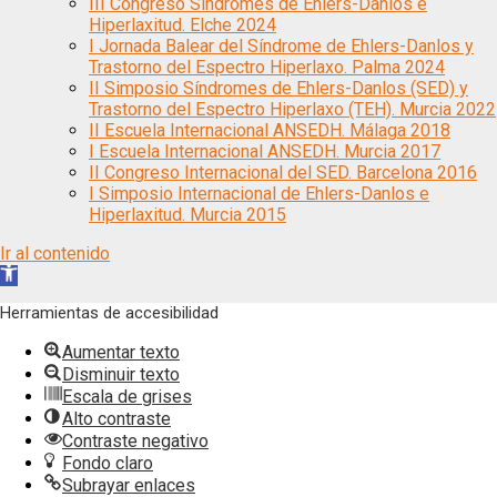
III Congreso Síndromes de Ehlers-Danlos e
Hiperlaxitud. Elche 2024
I Jornada Balear del Síndrome de Ehlers-Danlos y
Trastorno del Espectro Hiperlaxo. Palma 2024
II Simposio Síndromes de Ehlers-Danlos (SED) y
Trastorno del Espectro Hiperlaxo (TEH). Murcia 2022
II Escuela Internacional ANSEDH. Málaga 2018
I Escuela Internacional ANSEDH. Murcia 2017
II Congreso Internacional del SED. Barcelona 2016
I Simposio Internacional de Ehlers-Danlos e
Hiperlaxitud. Murcia 2015
Ir al contenido
Abrir
barra
Herramientas de accesibilidad
de
herramientas
Aumentar texto
Disminuir texto
Escala de grises
Alto contraste
Contraste negativo
Fondo claro
Subrayar enlaces