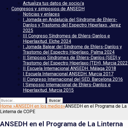
Actualiza tus datos de socio/a
Congresos y simposios de ANSEDH
Noticias y enlaces
I Jornada en Andalucía del Síndrome de Ehlers-
Danlos y Trastorno del Espectro Hiperlaxo. Jerez
2025
III Congreso Síndromes de Ehlers-Danlos e
Hiperlaxitud. Elche 2024
I Jornada Balear del Síndrome de Ehlers-Danlos y
Trastorno del Espectro Hiperlaxo. Palma 2024
II Simposio Síndromes de Ehlers-Danlos (SED) y
Trastorno del Espectro Hiperlaxo (TEH). Murcia 2022
II Escuela Internacional ANSEDH. Málaga 2018
I Escuela Internacional ANSEDH. Murcia 2017
II Congreso Internacional del SED. Barcelona 2016
I Simposio Internacional de Ehlers-Danlos e
Hiperlaxitud. Murcia 2015
Buscar
Buscar:
Home
»
ANSEDH en los medios
»
ANSEDH en el Programa de La
Linterna de COPE
ANSEDH en el Programa de La Linterna