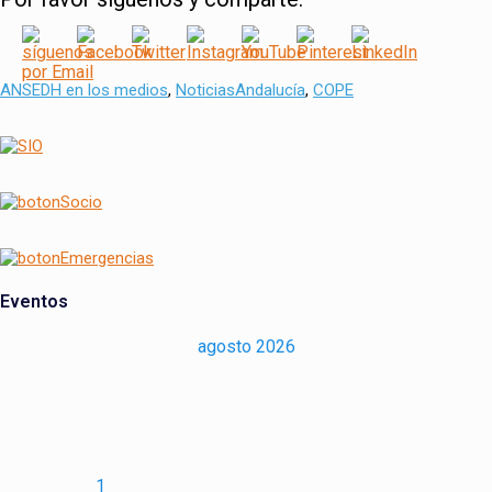
Categorías
Tags
ANSEDH en los medios
,
Noticias
Andalucía
,
COPE
Navegación
de
entradas
Eventos
agosto 2026
1