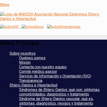
Menú
ANSEDH
Asociación Nacional del Síndrome de
Ehlers-Danlos e Hiperlaxitud
Menú Principal
Saltar
Sobre nosotros
al
Quiénes somos
contenido
Misión
Contacta con nuestro equipo
Comité médico asesor
Servicio de Información y Orientación (SIO)
Transparencia
Ehlers-Danlos e Hiperlaxitud
Síndromes de Ehlers-Danlos: qué son, síntomas,
comorbilidades, diagnóstico y tratamiento
Síndrome de Ehlers-Danlos vascular: qué es,
síntomas, diagnóstico, riesgos y tratamiento