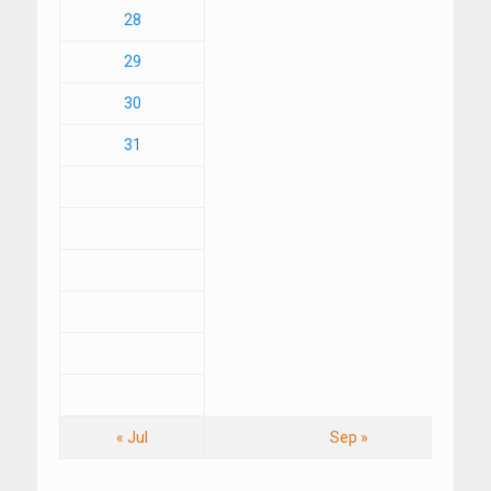
28
29
30
31
« Jul
Sep »