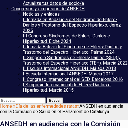
Actualiza tus datos de socio/a
Congresos y simposios de ANSEDH
Noticias y enlaces
I Jornada en Andalucía del Síndrome de Ehlers-
Danlos y Trastorno del Espectro Hiperlaxo. Jerez
2025
III Congreso Síndromes de Ehlers-Danlos e
Hiperlaxitud. Elche 2024
I Jornada Balear del Síndrome de Ehlers-Danlos y
Trastorno del Espectro Hiperlaxo. Palma 2024
II Simposio Síndromes de Ehlers-Danlos (SED) y
Trastorno del Espectro Hiperlaxo (TEH). Murcia 2022
II Escuela Internacional ANSEDH. Málaga 2018
I Escuela Internacional ANSEDH. Murcia 2017
II Congreso Internacional del SED. Barcelona 2016
I Simposio Internacional de Ehlers-Danlos e
Hiperlaxitud. Murcia 2015
Buscar
Buscar:
Home
»
Día de las enfermedades raras
»
ANSEDH en audiencia
con la Comisión de Salud en el Parlament de Catalunya
ANSEDH en audiencia con la Comisión