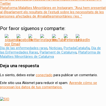
Twitter
Plataforma Malalties Minoritàries en Instagram: “Avui hem presentat
al @parlament els resultats de l’estudi sobre les necessitats de les
persones afectades de #malaltiesminoritàries i les…”
Por favor síguenos y comparte:
Categorías
Tags
Día de las enfermedades raras
,
Noticias
,
Portada
Cataluña
,
Día de
las Enfermedades Raras
,
Parlament de Catalunya
,
Plataforma de
Malalties Minoritàries de Catalunya
Navegación
Deja una respuesta
de
Lo siento, debes estar
conectado
para publicar un comentario.
entradas
Este sitio usa Akismet para reducir el spam.
Aprende cómo se
procesan los datos de tus comentarios.