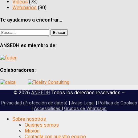
Vídeos
(73)
Webinarios
(80)
Te ayudamos a encontrar…
Buscar:
ANSEDH es miembro de:
Colaboradores:
© 2026
ANSEDH
Todos los derechos reservados –
Privacidad (Protección de datos)
|
Aviso Legal
|
Política de Cookies
|
Accesibilidad
|
Grupos de Whatsapp
Scroll
Sobre nosotros
Up
Quiénes somos
Misión
Contacta con nuestro equipo