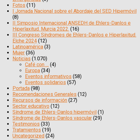
Fotos
(11)
I Jornada Nacional sobre el Abordaje del SED Hipermóvil
(8)
II Simposio Internacional ANSEDH de Ehlers-Danlos e
Hiperlaxitud. Murcia 2022.
(16)
III Congreso Síndromes de Ehlers-Danlos e Hiperlaxitud.
Elche 2024
(12)
Latinoamérica
(3)
Mujer
(36)
Noticias
(1.070)
Café con …
(4)
Europa
(34)
Eventos informativos
(58)
Eventos solidarios
(57)
Portada
(98)
Recomendaciones Generales
(12)
Recursos de información
(27)
Sector educativo
(12)
Síndrome de Ehlers-Danlos hipermóvil
(1)
Síndrome de Ehlers-Danlos vascular
(29)
Testimonios
(33)
Tratamientos
(19)
Uncategorized
(24)