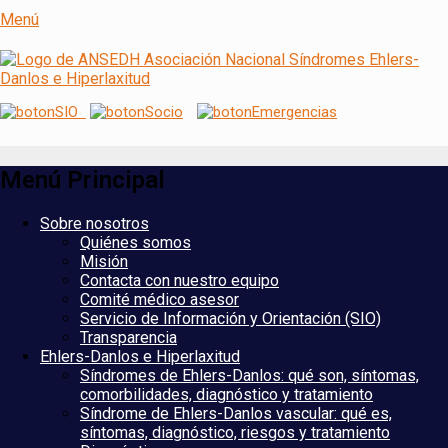
Menú
ANSEDH
Asociación Nacional del Síndrome de
Ehlers-Danlos e Hiperlaxitud
Menú Principal
Saltar
Sobre nosotros
al
Quiénes somos
contenido
Misión
Contacta con nuestro equipo
Comité médico asesor
Servicio de Información y Orientación (SIO)
Transparencia
Ehlers-Danlos e Hiperlaxitud
Síndromes de Ehlers-Danlos: qué son, síntomas,
comorbilidades, diagnóstico y tratamiento
Síndrome de Ehlers-Danlos vascular: qué es,
síntomas, diagnóstico, riesgos y tratamiento