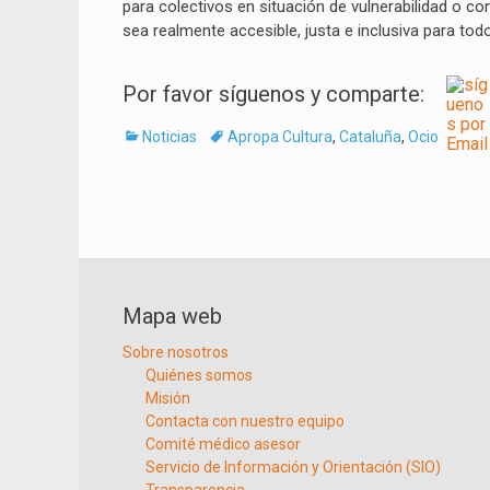
para colectivos en situación de vulnerabilidad o con
sea realmente accesible, justa e inclusiva para tod
Por favor síguenos y comparte:
Categorías
Tags
Noticias
Apropa Cultura
,
Cataluña
,
Ocio
Navegación
de
entradas
Mapa web
Sobre nosotros
Quiénes somos
Misión
Contacta con nuestro equipo
Comité médico asesor
Servicio de Información y Orientación (SIO)