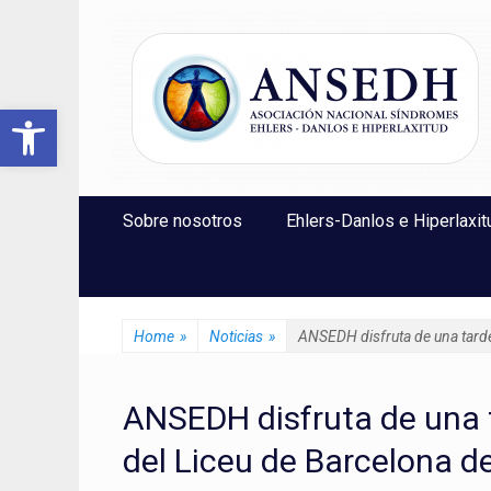
ANSEDH
Asociación Nacional del Síndrome de Ehlers-Danlos e Hi
Abrir barra de herramientas
Saltar
Menú Principal
Sobre nosotros
Ehlers-Danlos e Hiperlaxit
al
contenido
Home
»
Noticias
»
ANSEDH disfruta de una tarde 
ANSEDH disfruta de una t
del Liceu de Barcelona d