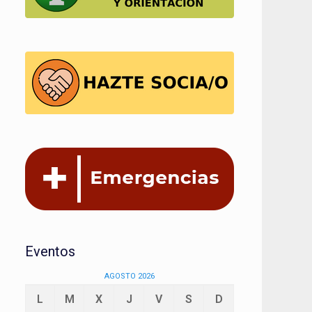
Eventos
AGOSTO 2026
L
M
X
J
V
S
D