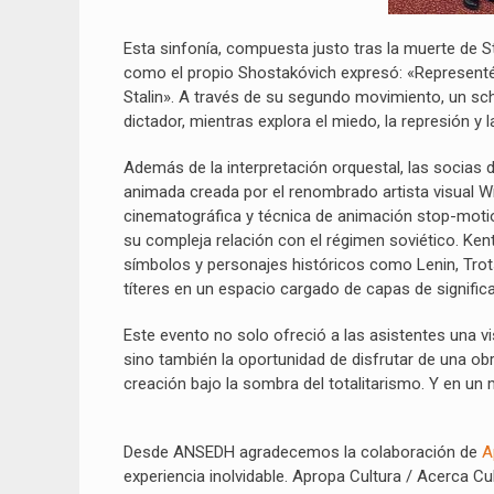
Esta sinfonía, compuesta justo tras la muerte de S
como el propio Shostakóvich expresó: «Representé a
Stalin». A través de su segundo movimiento, un sch
dictador, mientras explora el miedo, la represión y l
Además de la interpretación orquestal, las socias 
animada creada por el renombrado artista visual W
cinematográfica y técnica de animación stop-motion
su compleja relación con el régimen soviético. Kent
símbolos y personajes históricos como Lenin, Tro
títeres en un espacio cargado de capas de signific
Este evento no solo ofreció a las asistentes una v
sino también la oportunidad de disfrutar de una obra
creación bajo la sombra del totalitarismo. Y en un
Desde ANSEDH agradecemos la colaboración de
A
experiencia inolvidable. Apropa Cultura / Acerca Cul