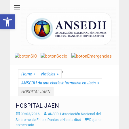
ANSEDH
Asociación Nacional del Síndrome de Ehlers-Danlos e Hiperlaxitud
Abrir barra de herramientas
/
Home
»
Noticias
»
ANSEDH da una charla informativa en Jaén
»
HOSPITAL JAEN
HOSPITAL JAEN
Enviado
Autor
09/03/2016
ANSEDH Asociación Nacional del
el
Síndrome de Ehlers-Danlos e Hiperlaxitud
Dejar un
comentario