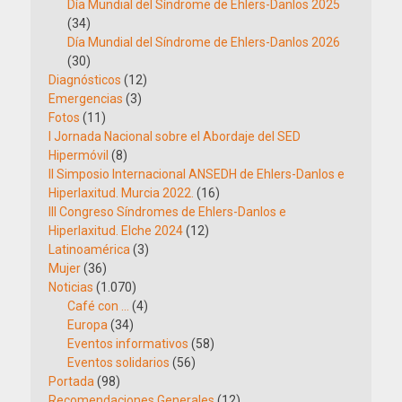
Día Mundial del Síndrome de Ehlers-Danlos 2025
(34)
Día Mundial del Síndrome de Ehlers-Danlos 2026
(30)
Diagnósticos
(12)
Emergencias
(3)
Fotos
(11)
I Jornada Nacional sobre el Abordaje del SED
Hipermóvil
(8)
II Simposio Internacional ANSEDH de Ehlers-Danlos e
Hiperlaxitud. Murcia 2022.
(16)
III Congreso Síndromes de Ehlers-Danlos e
Hiperlaxitud. Elche 2024
(12)
Latinoamérica
(3)
Mujer
(36)
Noticias
(1.070)
Café con …
(4)
Europa
(34)
Eventos informativos
(58)
Eventos solidarios
(56)
Portada
(98)
Recomendaciones Generales
(12)