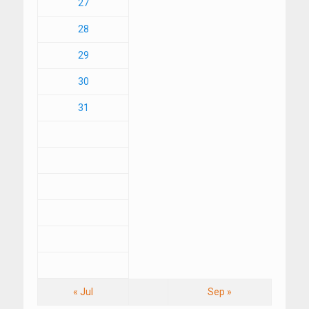
27
28
29
30
31
« Jul
Sep »