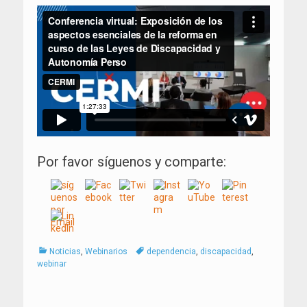
Por favor síguenos y comparte:
Categorías
Tags
Noticias
,
Webinarios
dependencia
,
discapacidad
,
webinar
Navegación