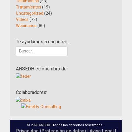
Testimonios
(33)
Tratamientos
(19)
Uncategorized
(24)
Vídeos
(73)
Webinarios
(80)
Te ayudamos a encontrar…
Buscar:
ANSEDH es miembro de:
Colaboradores:
© 2026
ANSEDH
Todos los derechos reservados –
Privacidad (Protección de datos)
|
Aviso Legal
|