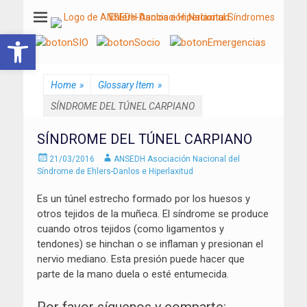
ANSEDH
Asociación Nacional del Síndrome de Ehlers-Danlos e Hiperlaxitud
Abrir barra de herramientas
Home
»
Glossary Item
»
SÍNDROME DEL TÚNEL CARPIANO
SÍNDROME DEL TÚNEL CARPIANO
Enviado
Autor
21/03/2016
ANSEDH Asociación Nacional del
el
Síndrome de Ehlers-Danlos e Hiperlaxitud
Es un túnel estrecho formado por los huesos y
otros tejidos de la muñeca. El síndrome se produce
cuando otros tejidos (como ligamentos y
tendones) se hinchan o se inflaman y presionan el
nervio mediano. Esta presión puede hacer que
parte de la mano duela o esté entumecida.