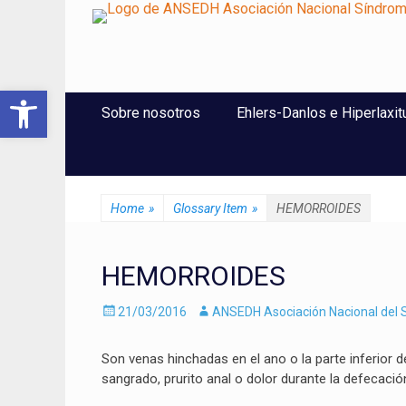
ANSEDH
Asociación Nacional del Síndrome de Ehlers-Danlos e Hi
Abrir barra de herramientas
Saltar
Menú Principal
Sobre nosotros
Ehlers-Danlos e Hiperlaxit
al
contenido
Home
»
Glossary Item
»
HEMORROIDES
HEMORROIDES
Enviado
Autor
21/03/2016
ANSEDH Asociación Nacional del S
el
Son venas hinchadas en el ano o la parte inferior 
sangrado, prurito anal o dolor durante la defecació