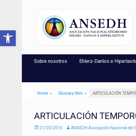
ANSEDH
Asociación Nacional del Síndrome de Ehlers-Danlos e Hi
Abrir barra de herramientas
Saltar
Menú Principal
Sobre nosotros
Ehlers-Danlos e Hiperlaxit
al
contenido
Home
»
Glossary Item
»
ARTICULACIÓN TEMP
ARTICULACIÓN TEMPO
Enviado
Autor
21/03/2016
ANSEDH Asociación Nacional del S
el