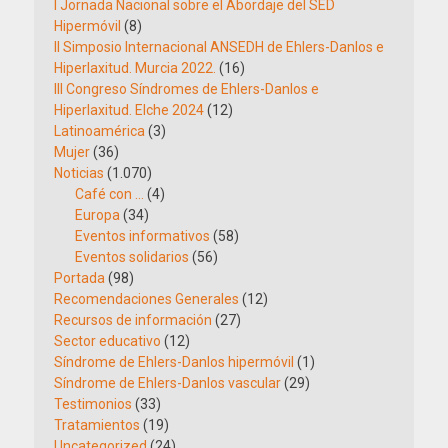
I Jornada Nacional sobre el Abordaje del SED
Hipermóvil
(8)
II Simposio Internacional ANSEDH de Ehlers-Danlos e
Hiperlaxitud. Murcia 2022.
(16)
III Congreso Síndromes de Ehlers-Danlos e
Hiperlaxitud. Elche 2024
(12)
Latinoamérica
(3)
Mujer
(36)
Noticias
(1.070)
Café con …
(4)
Europa
(34)
Eventos informativos
(58)
Eventos solidarios
(56)
Portada
(98)
Recomendaciones Generales
(12)
Recursos de información
(27)
Sector educativo
(12)
Síndrome de Ehlers-Danlos hipermóvil
(1)
Síndrome de Ehlers-Danlos vascular
(29)
Testimonios
(33)
Tratamientos
(19)
Uncategorized
(24)