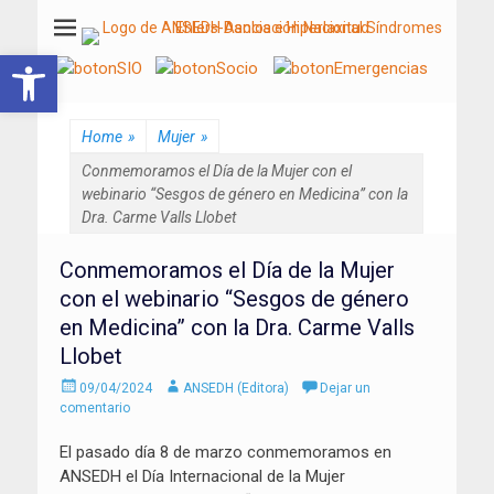
ANSEDH
Asociación Nacional del Síndrome de Ehlers-Danlos e Hiperlaxitud
Abrir barra de herramientas
Home
»
Mujer
»
Conmemoramos el Día de la Mujer con el
webinario “Sesgos de género en Medicina” con la
Dra. Carme Valls Llobet
Conmemoramos el Día de la Mujer
con el webinario “Sesgos de género
en Medicina” con la Dra. Carme Valls
Llobet
Enviado
Autor
09/04/2024
ANSEDH (Editora)
Dejar un
el
comentario
El pasado día 8 de marzo conmemoramos en
ANSEDH el Día Internacional de la Mujer