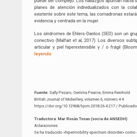
puede ser complejo. Los hallazgos apuntan hacia la
planes de atención individualizados con la col
existente sobre este tema, las comadronas estará
evidencia y centrada en la mujer.
Los síndromes de Ehlers-Danlos (SED) son un grupo
conectivo (Malfait et al, 2017). Los diversos su
articular y piel hiperextensible y / o frágil (B
leyendo
Fuente:
Sally Pezaro, Gemma Pearce, Emma Reinhold
British Journal of Midwifery, volumen 6, número 4 4
https://doi.org/10.12968/bjom.2018.26.4.217 / Publicado e
Traductora: Mar Rosàs Tosas (socia de ANSEDH)
Aclaraciones:
Se ha traducido «hipermobility spectrum disorder» como «