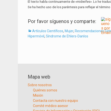
El texto habla continuamente de «midwifes». Lo he tradu
Se ha hecho uso de los paréntesis para reflejar el término 
Por favor síguenos y comparte:
Categorías
Artículos Científicos
,
Mujer
,
Recomendaciones Gen
Hipermóvil
,
Síndrome de Ehlers-Danlos
Navegación
de
entradas
Mapa web
Sobre nosotros
Quiénes somos
Misión
Contacta con nuestro equipo
Comité médico asesor