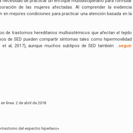
 necesidad de practicar un enfoque multidisciplinario para formular
aboración de las mujeres afectadas. Al comprender la evidencia
n en mejores condiciones para practicar una atención basada en la
 de trastornos hereditarios multisistémicos que afectan el tejido
btipos de SED pueden compartir síntomas tales como hipermovilidad
loom et al, 2017), aunque muchos subtipos de SED también …
seguir
n línea: 2 de abril de 2018
trastorno del espectro hiperlaxo».