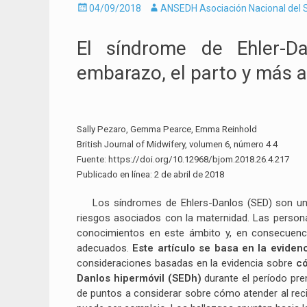
Enviado
Autor
04/09/2018
ANSEDH Asociación Nacional del S
el
El síndrome de Ehler-Da
embarazo, el parto y más a
Sally Pezaro, Gemma Pearce, Emma Reinhold
British Journal of Midwifery, volumen 6, número 4 4
Fuente: https://doi.org/10.12968/bjom.2018.26.4.217
Publicado en línea: 2 de abril de 2018
Los síndromes de Ehlers-Danlos (SED) son un g
riesgos asociados con la maternidad. Las person
conocimientos en este ámbito y, en consecuenci
adecuados.
Este artículo se basa en la evidenc
consideraciones basadas en la evidencia sobre
có
Danlos hipermóvil (SEDh)
durante el período pren
de puntos a considerar sobre cómo atender al reci