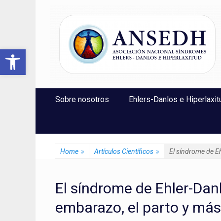
ANSEDH
Asociación Nacional del Síndrome de Ehlers-Danlos e Hi
Abrir barra de herramientas
Saltar
Menú Principal
Sobre nosotros
Ehlers-Danlos e Hiperlaxit
al
contenido
Home
»
Artículos Científicos
»
El síndrome de Eh
El síndrome de Ehler-Dan
embarazo, el parto y más