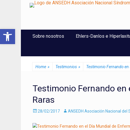
ANSEDH
Asociación Nacional del Síndrome de Ehlers-Danlos e Hi
Abrir barra de herramientas
Saltar
Menú Principal
Sobre nosotros
Ehlers-Danlos e Hiperlaxit
al
contenido
Home
»
Testimonios
»
Testimonio Fernando en 
Testimonio Fernando en 
Raras
Enviado
Autor
28/02/2017
ANSEDH Asociación Nacional del S
el