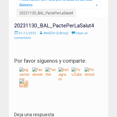
Baleares
»
20231130_BAL_PactePerLaSalut4
20231130_BAL_PactePerLaSalut4
Enviado
Autor
01/12/2023
ANSEDH (Editora)
Dejar un
el
comentario
Por favor síguenos y comparte:
Navegación
de
Deja una respuesta