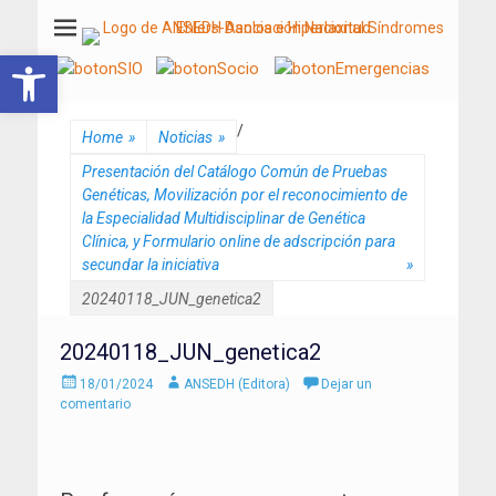
ANSEDH
Asociación Nacional del Síndrome de Ehlers-Danlos e Hiperlaxitud
Abrir barra de herramientas
/
Home
»
Noticias
»
Presentación del Catálogo Común de Pruebas
Genéticas, Movilización por el reconocimiento de
la Especialidad Multidisciplinar de Genética
Clínica, y Formulario online de adscripción para
secundar la iniciativa
»
20240118_JUN_genetica2
20240118_JUN_genetica2
Enviado
Autor
18/01/2024
ANSEDH (Editora)
Dejar un
el
comentario