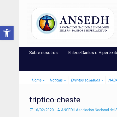
ANSEDH
Asociación Nacional del Síndrome de Ehlers-Danlos e Hi
Abrir barra de herramientas
Saltar
Menú Principal
Sobre nosotros
Ehlers-Danlos e Hiperlaxit
al
contenido
Home
»
Noticias
»
Eventos solidarios
»
NADA 
triptico-cheste
Enviado
Autor
16/02/2020
ANSEDH Asociación Nacional del S
el