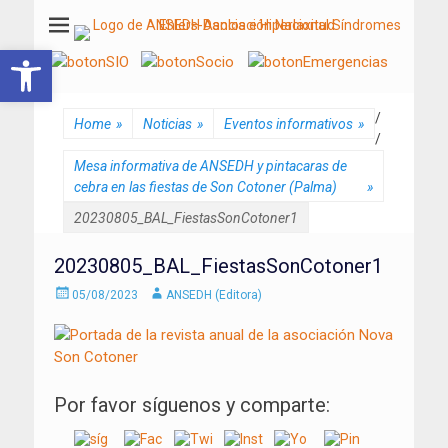
ANSEDH
Asociación Nacional del Síndrome de Ehlers-Danlos e Hiperlaxitud
Abrir barra de herramientas
/
Home
»
Noticias
»
Eventos informativos
»
/
Mesa informativa de ANSEDH y pintacaras de
cebra en las fiestas de Son Cotoner (Palma)
»
20230805_BAL_FiestasSonCotoner1
20230805_BAL_FiestasSonCotoner1
Enviado
Autor
05/08/2023
ANSEDH (Editora)
el
Por favor síguenos y comparte: