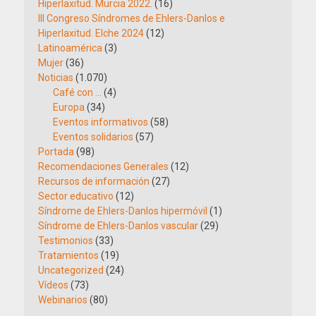
Hiperlaxitud. Murcia 2022.
(16)
III Congreso Síndromes de Ehlers-Danlos e
Hiperlaxitud. Elche 2024
(12)
Latinoamérica
(3)
Mujer
(36)
Noticias
(1.070)
Café con …
(4)
Europa
(34)
Eventos informativos
(58)
Eventos solidarios
(57)
Portada
(98)
Recomendaciones Generales
(12)
Recursos de información
(27)
Sector educativo
(12)
Síndrome de Ehlers-Danlos hipermóvil
(1)
Síndrome de Ehlers-Danlos vascular
(29)
Testimonios
(33)
Tratamientos
(19)
Uncategorized
(24)
Vídeos
(73)
Webinarios
(80)