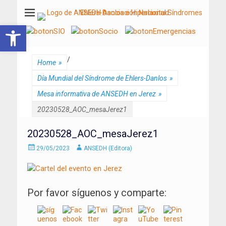
ANSEDH
Asociación Nacional del Síndrome de Ehlers-Danlos e Hiperlaxitud
Abrir barra de herramientas
/
Home
»
Día Mundial del Síndrome de Ehlers-Danlos
»
Mesa informativa de ANSEDH en Jerez
»
20230528_AOC_mesaJerez1
20230528_AOC_mesaJerez1
Enviado
Autor
29/05/2023
ANSEDH (Editora)
el
Por favor síguenos y comparte: