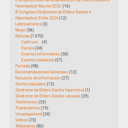
II Simposio Internacional ANSEDH de Ehlers-Danlos e
Hiperlaxitud. Murcia 2022.
(16)
III Congreso Síndromes de Ehlers-Danlos e
Hiperlaxitud. Elche 2024
(12)
Latinoamérica
(3)
Mujer
(36)
Noticias
(1.070)
Café con …
(4)
Europa
(34)
Eventos informativos
(58)
Eventos solidarios
(57)
Portada
(98)
Recomendaciones Generales
(12)
Recursos de información
(27)
Sector educativo
(12)
Síndrome de Ehlers-Danlos hipermóvil
(1)
Síndrome de Ehlers-Danlos vascular
(29)
Testimonios
(33)
Tratamientos
(19)
Uncategorized
(24)
Vídeos
(73)
Webinarios
(80)