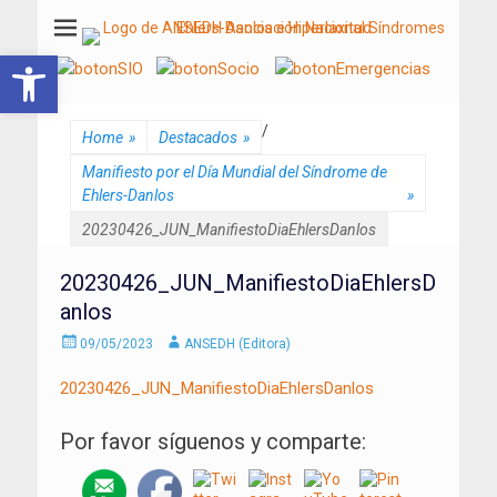
ANSEDH
Asociación Nacional del Síndrome de Ehlers-Danlos e Hiperlaxitud
Abrir barra de herramientas
/
Home
»
Destacados
»
Manifiesto por el Día Mundial del Síndrome de
Ehlers-Danlos
»
20230426_JUN_ManifiestoDiaEhlersDanlos
20230426_JUN_ManifiestoDiaEhlersD
anlos
Enviado
Autor
09/05/2023
ANSEDH (Editora)
el
20230426_JUN_ManifiestoDiaEhlersDanlos
Por favor síguenos y comparte: