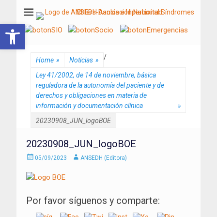
ANSEDH
Asociación Nacional del Síndrome de Ehlers-Danlos e Hiperlaxitud
Abrir barra de herramientas
/
Home
»
Noticias
»
Ley 41/2002, de 14 de noviembre, básica
reguladora de la autonomía del paciente y de
derechos y obligaciones en materia de
información y documentación clínica
»
20230908_JUN_logoBOE
20230908_JUN_logoBOE
Enviado
Autor
05/09/2023
ANSEDH (Editora)
el
Por favor síguenos y comparte: