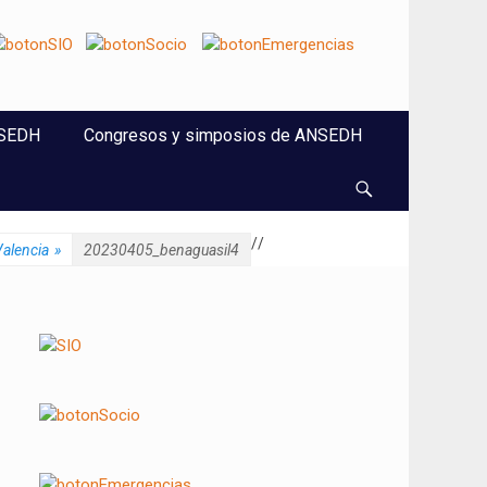
NSEDH
Congresos y simposios de ANSEDH
Buscar
/
/
Valencia
»
20230405_benaguasil4