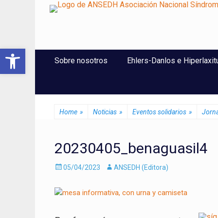
ANSEDH
Asociación Nacional del Síndrome de Ehlers-Danlos e Hi
Abrir barra de herramientas
Saltar
Menú Principal
Sobre nosotros
Ehlers-Danlos e Hiperlaxit
al
contenido
Home
»
Noticias
»
Eventos solidarios
»
Jorna
20230405_benaguasil4
Enviado
Autor
05/04/2023
ANSEDH (Editora)
el