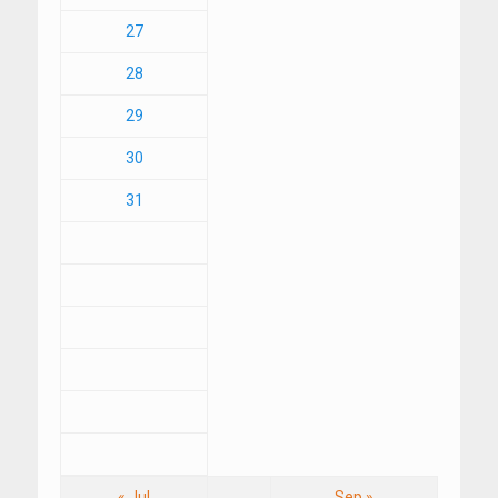
27
28
29
30
31
« Jul
Sep »