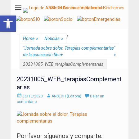
ANSEDH
Asociación Nacional del Síndrome de Ehlers-Danlos e Hiperlaxitud
Abrir barra de herramientas
/
Home
»
Noticias
»
"Jornada sobre dolor. Terapias complementarias"
de la asociación Reu+
»
20231005_WEB_terapiasComplementarias
20231005_WEB_terapiasComplement
arias
Enviado
Autor
06/10/2023
ANSEDH (Editora)
Dejar un
el
comentario
Por favor síguenos y comparte: