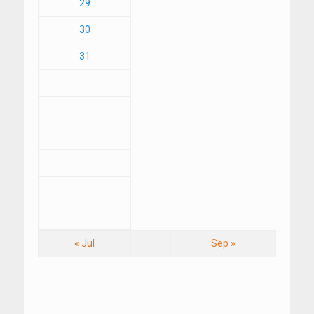
29
30
31
« Jul
Sep »