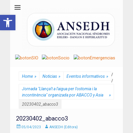
ANSEDH
Asociación Nacional del Síndrome de Ehlers-Danlos e Hiperlaxitud
Abrir barra de herramientas
/
Home
»
Noticias
»
Eventos informativos
»
/
Jornada "Llança't a l'aigua per l'ostomia i la
incontinència" organizada por ABACCO y Asia
»
20230402_abacco3
20230402_abacco3
Enviado
Autor
05/04/2023
ANSEDH (Editora)
el