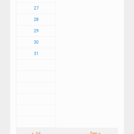
27
28
29
30
31
« Jul
Sep »