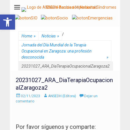
ANSEDH
Asociación Nacional del Síndrome de Ehlers-Danlos e Hiperlaxitud
Abrir barra de herramientas
/
Home
»
Noticias
»
Jornada del Día Mundial de la Terapia
Ocupacional en Zaragoza: una profesión
desconocida
»
20231027_ARA_DiaTerapiaOcupacionalZaragoza2
20231027_ARA_DiaTerapiaOcupacion
alZaragoza2
Enviado
Autor
02/11/2023
ANSEDH (Editora)
Dejar un
el
comentario
Por favor síguenos y comparte: