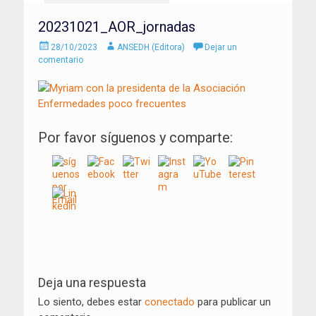
20231021_AOR_jornadas
Enviado
Autor
28/10/2023
ANSEDH (Editora)
Dejar un
el
comentario
Por favor síguenos y comparte:
Navegación
de
Deja una respuesta
entradas
Lo siento, debes estar
conectado
para publicar un