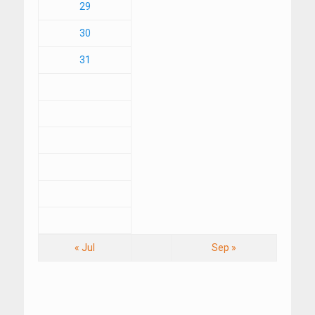
29
30
31
« Jul
Sep »