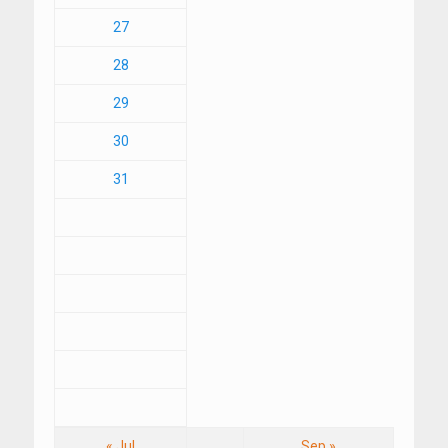
27
28
29
30
31
« Jul
Sep »