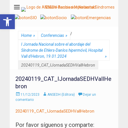
ANSEDH
Asociación Nacional del Síndrome de Ehlers-Danlos e Hiperlaxitud
Abrir barra de herramientas
/
Home
»
Conferencias
»
I Jornada Nacional sobre el abordaje del
Síndrome de Ehlers-Danlos hipermóvil, Hospital
Vall d'Hebron, 19.01.2024
»
20240119_CAT_IJornadaSEDHVallHebron
20240119_CAT_IJornadaSEDHVallHe
bron
Enviado
Autor
11/12/2023
ANSEDH (Editora)
Dejar un
el
comentario
20240119_CAT_IJornadaSEDHVallHebron
Por favor síguenos y comparte: