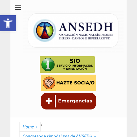
ANSEDH
Asociación Nacional del Síndrome de Ehlers-Danlos e Hiperlaxitud
Abrir barra de herramientas
/
Home
»
Congresos y simpósiums de ANSEDH
»