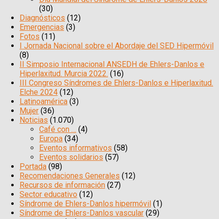
(30)
Diagnósticos
(12)
Emergencias
(3)
Fotos
(11)
I Jornada Nacional sobre el Abordaje del SED Hipermóvil
(8)
II Simposio Internacional ANSEDH de Ehlers-Danlos e
Hiperlaxitud. Murcia 2022.
(16)
III Congreso Síndromes de Ehlers-Danlos e Hiperlaxitud.
Elche 2024
(12)
Latinoamérica
(3)
Mujer
(36)
Noticias
(1.070)
Café con …
(4)
Europa
(34)
Eventos informativos
(58)
Eventos solidarios
(57)
Portada
(98)
Recomendaciones Generales
(12)
Recursos de información
(27)
Sector educativo
(12)
Síndrome de Ehlers-Danlos hipermóvil
(1)
Síndrome de Ehlers-Danlos vascular
(29)