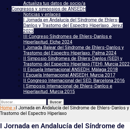
Actualiza tus datos de socio/a
Congresos y simposios de ANSEDH
Noticias y enlaces
I Jornada en Andalucía del Síndrome de Ehlers-
Danlos y Trastorno del Espectro Hiperlaxo. Jerez
2025
III Congreso Síndromes de Ehlers-Danlos e
Hiperlaxitud. Elche 2024
I Jornada Balear del Síndrome de Ehlers-Danlos y
Trastorno del Espectro Hiperlaxo. Palma 2024
II Simposio Síndromes de Ehlers-Danlos (SED) y
Trastorno del Espectro Hiperlaxo (TEH). Murcia 2022
II Escuela Internacional ANSEDH. Málaga 2018
I Escuela Internacional ANSEDH. Murcia 2017
II Congreso Internacional del SED. Barcelona 2016
I Simposio Internacional de Ehlers-Danlos e
Hiperlaxitud. Murcia 2015
Buscar
Buscar:
Home
»
I Jornada en Andalucía del Síndrome de Ehlers-Danlos y
Trastorno del Espectro Hiperlaxo
I Jornada en Andalucía del Síndrome de