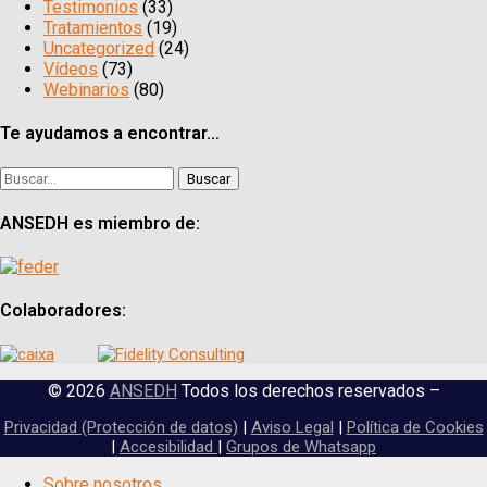
Testimonios
(33)
Tratamientos
(19)
Uncategorized
(24)
Vídeos
(73)
Webinarios
(80)
Te ayudamos a encontrar…
Buscar:
ANSEDH es miembro de:
Colaboradores:
© 2026
ANSEDH
Todos los derechos reservados –
Privacidad (Protección de datos)
|
Aviso Legal
|
Política de Cookies
|
Accesibilidad
|
Grupos de Whatsapp
Scroll
Sobre nosotros