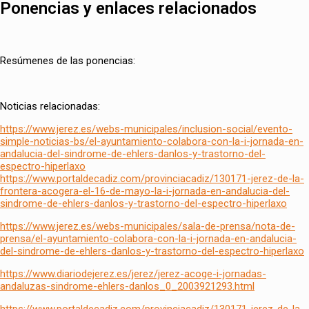
Ponencias y enlaces relacionados
Resúmenes de las ponencias:
Noticias relacionadas:
https://www.jerez.es/webs-municipales/inclusion-social/evento-
simple-noticias-bs/el-ayuntamiento-colabora-con-la-i-jornada-en-
andalucia-del-sindrome-de-ehlers-danlos-y-trastorno-del-
espectro-hiperlaxo
https://www.portaldecadiz.com/provinciacadiz/130171-jerez-de-la-
frontera-acogera-el-16-de-mayo-la-i-jornada-en-andalucia-del-
sindrome-de-ehlers-danlos-y-trastorno-del-espectro-hiperlaxo
https://www.jerez.es/webs-municipales/sala-de-prensa/nota-de-
prensa/el-ayuntamiento-colabora-con-la-i-jornada-en-andalucia-
del-sindrome-de-ehlers-danlos-y-trastorno-del-espectro-hiperlaxo
https://www.diariodejerez.es/jerez/jerez-acoge-i-jornadas-
andaluzas-sindrome-ehlers-danlos_0_2003921293.html
https://www.portaldecadiz.com/provinciacadiz/130171-jerez-de-la-