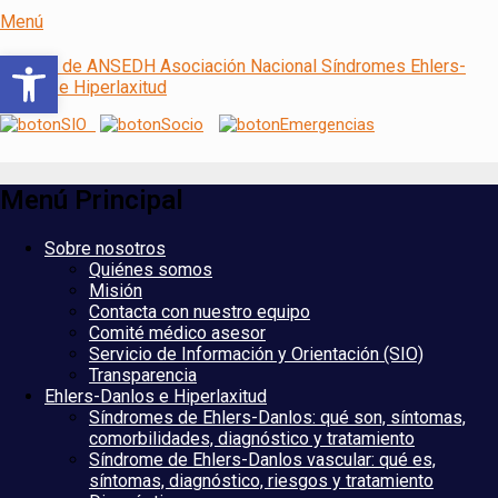
Menú
Abrir barra de herramientas
ANSEDH
Asociación Nacional del Síndrome de
Ehlers-Danlos e Hiperlaxitud
Menú Principal
Saltar
Sobre nosotros
al
Quiénes somos
contenido
Misión
Contacta con nuestro equipo
Comité médico asesor
Servicio de Información y Orientación (SIO)
Transparencia
Ehlers-Danlos e Hiperlaxitud
Síndromes de Ehlers-Danlos: qué son, síntomas,
comorbilidades, diagnóstico y tratamiento
Síndrome de Ehlers-Danlos vascular: qué es,
síntomas, diagnóstico, riesgos y tratamiento