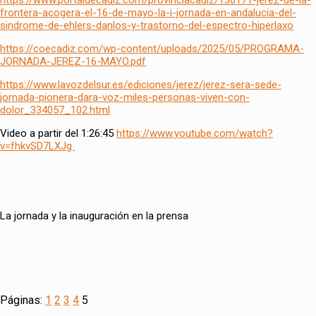
frontera-acogera-el-16-de-mayo-la-i-jornada-en-andalucia-del-
sindrome-de-ehlers-danlos-y-trastorno-del-espectro-hiperlaxo
https://coecadiz.com/wp-content/uploads/2025/05/PROGRAMA-
JORNADA-JEREZ-16-MAYO.pdf
https://www.lavozdelsur.es/ediciones/jerez/jerez-sera-sede-
jornada-pionera-dara-voz-miles-personas-viven-con-
dolor_334057_102.html
Video a partir del 1:26:45
https://www.youtube.com/watch?
v=fhkvSD7LXJg
La jornada y la inauguración en la prensa
Páginas:
1
2
3
4
5