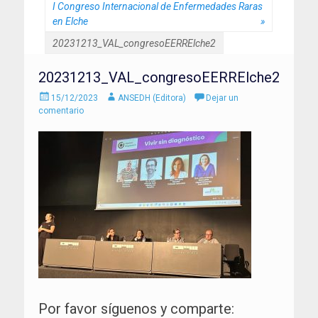
I Congreso Internacional de Enfermedades Raras
en Elche
»
20231213_VAL_congresoEERRElche2
20231213_VAL_congresoEERRElche2
Enviado
Autor
15/12/2023
ANSEDH (Editora)
Dejar un
el
comentario
Por favor síguenos y comparte: