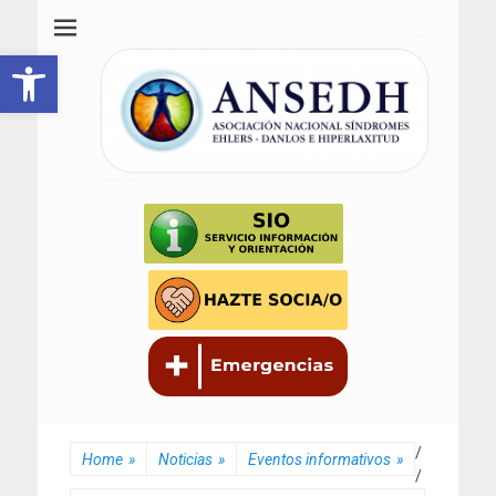
ANSEDH
Asociación Nacional del Síndrome de Ehlers-Danlos e Hiperlaxitud
Abrir barra de herramientas
/
Home
»
Noticias
»
Eventos informativos
»
/