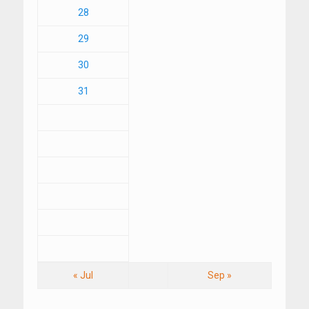
28
29
30
31
« Jul
Sep »