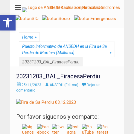
ANSEDH
Asociación Nacional del Síndrome de Ehlers-Danlos e Hiperlaxitud
Abrir barra de herramientas
Home
»
Puesto informativo de ANSEDH en la Fira de Sa
Perdiu de Montuiri (Mallorca)
»
20231203_BAL_FiradesaPerdiu
20231203_BAL_FiradesaPerdiu
Enviado
Autor
25/11/2023
ANSEDH (Editora)
Dejar un
el
comentario
Por favor síguenos y comparte: