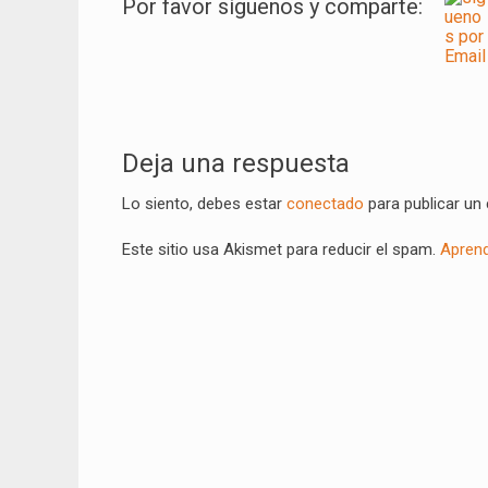
Por favor síguenos y comparte:
Navegación
de
Deja una respuesta
entradas
Lo siento, debes estar
conectado
para publicar un
Este sitio usa Akismet para reducir el spam.
Aprend