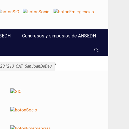
NSEDH
Congresos y simposios de ANSEDH
Buscar
/
0231213_CAT_SanJoanDeDeu