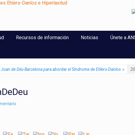
perlaxitud
ud
Recursos de información
Noticias
Únete a A
t Joan de Déu Barcelona para abordar el Síndrome de Ehlers-Danlos
»
2
nDeDeu
omentario