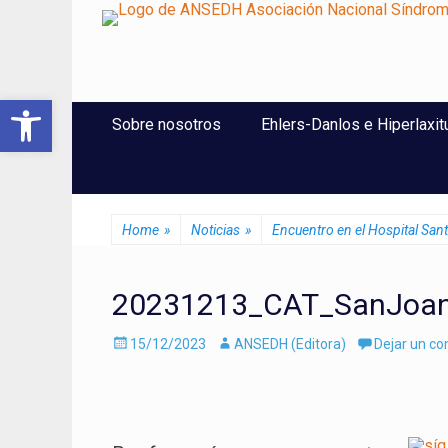
ANSEDH
Asociación Nacional del Síndrome de Ehlers-Danlos e Hi
Abrir barra de herramientas
Saltar
Menú Principal
Sobre nosotros
Ehlers-Danlos e Hiperlaxit
al
contenido
Home
»
Noticias
»
Encuentro en el Hospital San
20231213_CAT_SanJoa
Enviado
Autor
15/12/2023
ANSEDH (Editora)
Dejar un c
el