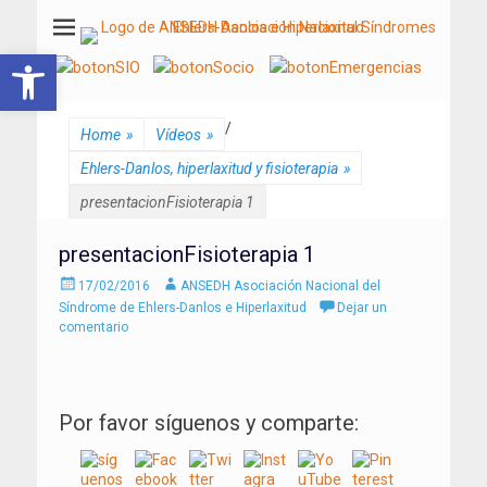
ANSEDH
Asociación Nacional del Síndrome de Ehlers-Danlos e Hiperlaxitud
Abrir barra de herramientas
/
Home
»
Vídeos
»
Ehlers-Danlos, hiperlaxitud y fisioterapia
»
presentacionFisioterapia 1
presentacionFisioterapia 1
Enviado
Autor
17/02/2016
ANSEDH Asociación Nacional del
el
Síndrome de Ehlers-Danlos e Hiperlaxitud
Dejar un
comentario
Por favor síguenos y comparte: