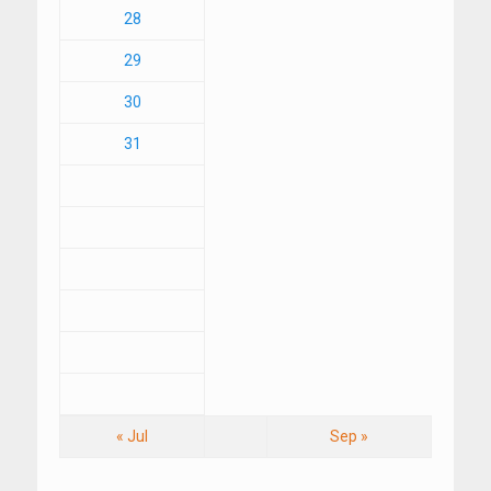
28
29
30
31
« Jul
Sep »