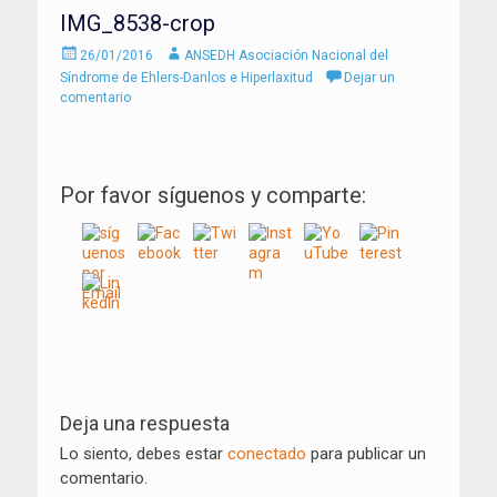
IMG_8538-crop
Enviado
Autor
26/01/2016
ANSEDH Asociación Nacional del
el
Síndrome de Ehlers-Danlos e Hiperlaxitud
Dejar un
comentario
Por favor síguenos y comparte:
Navegación
de
Deja una respuesta
entradas
Lo siento, debes estar
conectado
para publicar un
comentario.