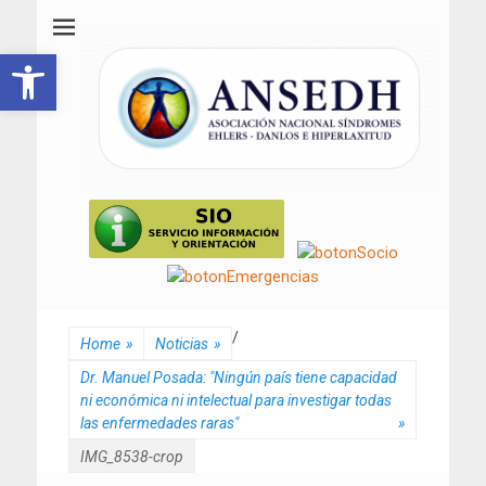
ANSEDH
Asociación Nacional del Síndrome de Ehlers-Danlos e Hiperlaxitud
Abrir barra de herramientas
/
Home
»
Noticias
»
Dr. Manuel Posada: "Ningún país tiene capacidad
ni económica ni intelectual para investigar todas
las enfermedades raras"
»
IMG_8538-crop