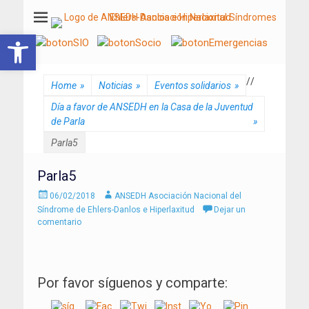
ANSEDH
Asociación Nacional del Síndrome de Ehlers-Danlos e Hiperlaxitud
Abrir barra de herramientas
/
/
Home
»
Noticias
»
Eventos solidarios
»
Día a favor de ANSEDH en la Casa de la Juventud
de Parla
»
Parla5
Parla5
Enviado
Autor
06/02/2018
ANSEDH Asociación Nacional del
el
Síndrome de Ehlers-Danlos e Hiperlaxitud
Dejar un
comentario
Por favor síguenos y comparte: