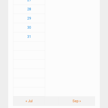
27
28
29
30
31
« Jul
Sep »