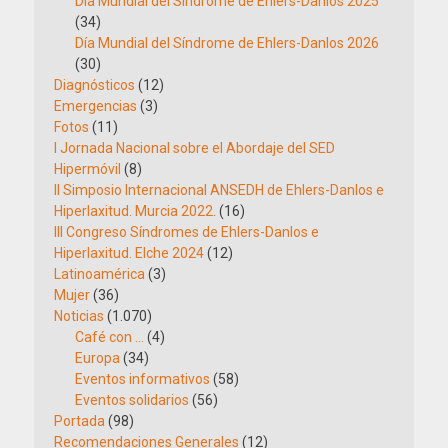
Día Mundial del Síndrome de Ehlers-Danlos 2025
(34)
Día Mundial del Síndrome de Ehlers-Danlos 2026
(30)
Diagnósticos
(12)
Emergencias
(3)
Fotos
(11)
I Jornada Nacional sobre el Abordaje del SED
Hipermóvil
(8)
II Simposio Internacional ANSEDH de Ehlers-Danlos e
Hiperlaxitud. Murcia 2022.
(16)
III Congreso Síndromes de Ehlers-Danlos e
Hiperlaxitud. Elche 2024
(12)
Latinoamérica
(3)
Mujer
(36)
Noticias
(1.070)
Café con …
(4)
Europa
(34)
Eventos informativos
(58)
Eventos solidarios
(56)
Portada
(98)
Recomendaciones Generales
(12)