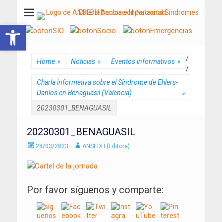
ANSEDH
Asociación Nacional del Síndrome de Ehlers-Danlos e Hiperlaxitud
Abrir barra de herramientas
/
Home
»
Noticias
»
Eventos informativos
»
/
Charla informativa sobre el Síndrome de Ehlers-
Danlos en Benaguasil (Valencia)
»
20230301_BENAGUASIL
20230301_BENAGUASIL
Enviado
Autor
28/03/2023
ANSEDH (Editora)
el
Por favor síguenos y comparte: