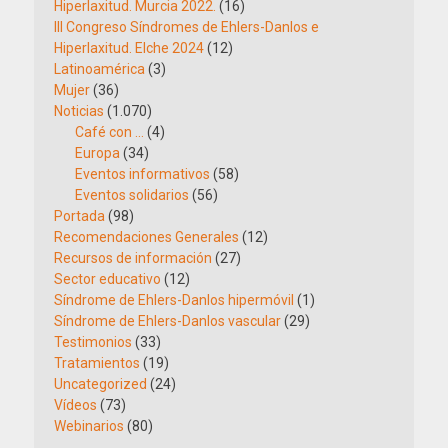
Hiperlaxitud. Murcia 2022.
(16)
III Congreso Síndromes de Ehlers-Danlos e
Hiperlaxitud. Elche 2024
(12)
Latinoamérica
(3)
Mujer
(36)
Noticias
(1.070)
Café con …
(4)
Europa
(34)
Eventos informativos
(58)
Eventos solidarios
(56)
Portada
(98)
Recomendaciones Generales
(12)
Recursos de información
(27)
Sector educativo
(12)
Síndrome de Ehlers-Danlos hipermóvil
(1)
Síndrome de Ehlers-Danlos vascular
(29)
Testimonios
(33)
Tratamientos
(19)
Uncategorized
(24)
Vídeos
(73)
Webinarios
(80)