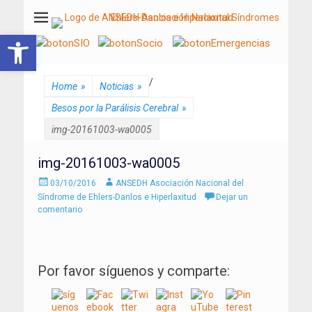
ANSEDH
Asociación Nacional del Síndrome de Ehlers-Danlos e Hiperlaxitud
Abrir barra de herramientas
/
Home
»
Noticias
»
Besos por la Parálisis Cerebral
»
img-20161003-wa0005
img-20161003-wa0005
Enviado
Autor
03/10/2016
ANSEDH Asociación Nacional del
el
Síndrome de Ehlers-Danlos e Hiperlaxitud
Dejar un
comentario
Por favor síguenos y comparte: