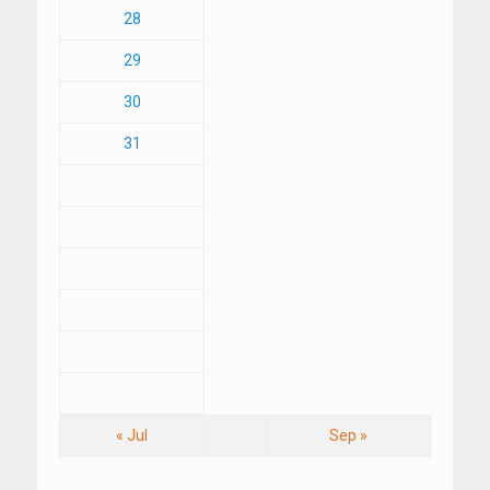
28
29
30
31
« Jul
Sep »