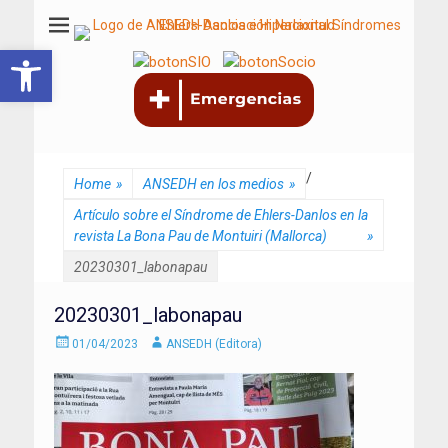
ANSEDH
Asociación Nacional del Síndrome de Ehlers-Danlos e Hiperlaxitud
Abrir barra de herramientas
/
Home
»
ANSEDH en los medios
»
Artículo sobre el Síndrome de Ehlers-Danlos en la
revista La Bona Pau de Montuiri (Mallorca)
»
20230301_labonapau
20230301_labonapau
Enviado
Autor
01/04/2023
ANSEDH (Editora)
el