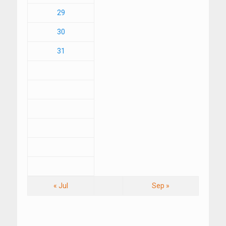
29
30
31
« Jul
Sep »