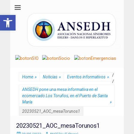
ANSEDH
Asociación Nacional del Síndrome de Ehlers-Danlos e Hiperlaxitud
Abrir barra de herramientas
/
Home
»
Noticias
»
Eventos informativos
»
/
ANSEDH pone una mesa informativa en el
ecomercado Los Toruños, en el Puerto de Santa
María
»
20230521_AOC_mesaTorunos1
20230521_AOC_mesaTorunos1
Enviado
Autor