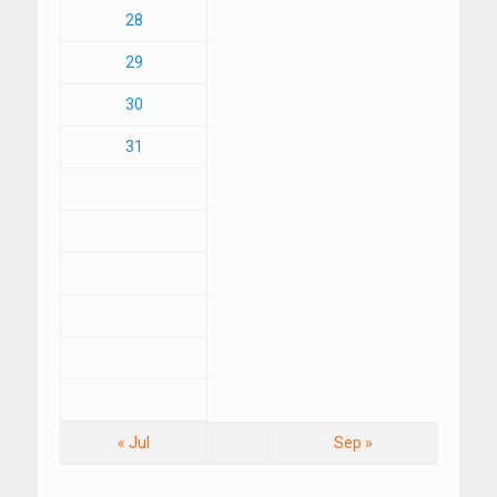
28
29
30
31
« Jul
Sep »