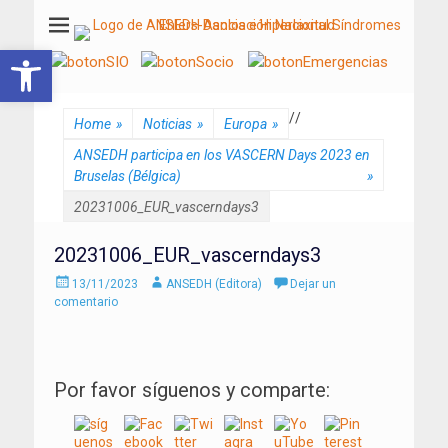
ANSEDH
Asociación Nacional del Síndrome de Ehlers-Danlos e Hiperlaxitud
Abrir barra de herramientas
/
/
Home
»
Noticias
»
Europa
»
ANSEDH participa en los VASCERN Days 2023 en
Bruselas (Bélgica)
»
20231006_EUR_vascerndays3
20231006_EUR_vascerndays3
Enviado
Autor
13/11/2023
ANSEDH (Editora)
Dejar un
el
comentario
Por favor síguenos y comparte: