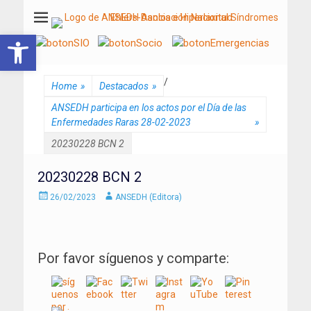
ANSEDH
Asociación Nacional del Síndrome de Ehlers-Danlos e Hiperlaxitud
Abrir barra de herramientas
/
Home
»
Destacados
»
ANSEDH participa en los actos por el Día de las
Enfermedades Raras 28-02-2023
»
20230228 BCN 2
20230228 BCN 2
Enviado
Autor
26/02/2023
ANSEDH (Editora)
el
Por favor síguenos y comparte: