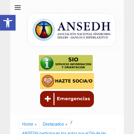
ANSEDH
Asociación Nacional del Síndrome de Ehlers-Danlos e Hiperlaxitud
Abrir barra de herramientas
/
Home
»
Destacados
»
ANSEDH participa en los actos por el Día de las