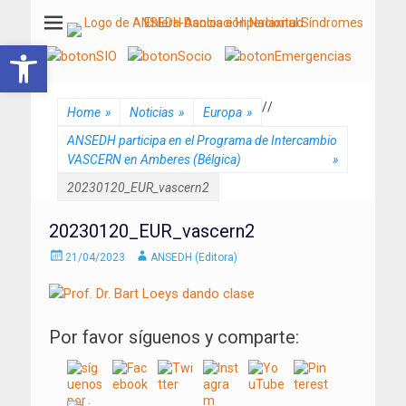
ANSEDH
Asociación Nacional del Síndrome de Ehlers-Danlos e Hiperlaxitud
Abrir barra de herramientas
/
/
Home
»
Noticias
»
Europa
»
ANSEDH participa en el Programa de Intercambio
VASCERN en Amberes (Bélgica)
»
20230120_EUR_vascern2
20230120_EUR_vascern2
Enviado
Autor
21/04/2023
ANSEDH (Editora)
el
Por favor síguenos y comparte: