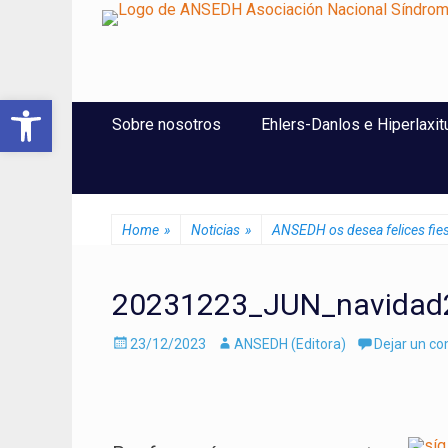
ANSEDH
Asociación Nacional del Síndrome de Ehlers-Danlos e Hi
Abrir barra de herramientas
Saltar
Menú Principal
Sobre nosotros
Ehlers-Danlos e Hiperlaxit
al
contenido
Home
»
Noticias
»
ANSEDH os desea felices fies
20231223_JUN_navidad
Enviado
Autor
23/12/2023
ANSEDH (Editora)
Dejar un c
el