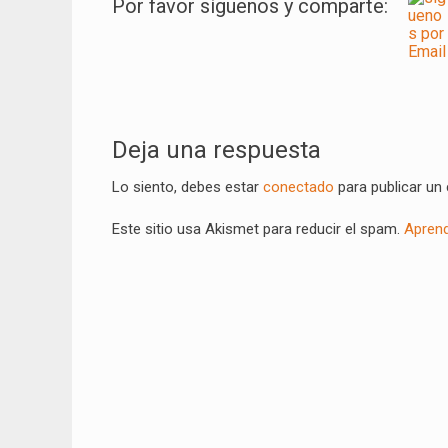
Por favor síguenos y comparte:
Navegación
de
Deja una respuesta
entradas
Lo siento, debes estar
conectado
para publicar un
Este sitio usa Akismet para reducir el spam.
Aprend