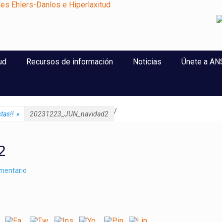
perlaxitud
ud
Recursos de información
Noticias
Únete a A
/
tas!!
»
20231223_JUN_navidad2
2
omentario