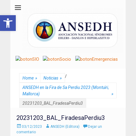
ANSEDH
Asociación Nacional del Síndrome de Ehlers-Danlos e Hiperlaxitud
Abrir barra de herramientas
/
Home
»
Noticias
»
ANSEDH en la Fira de Sa Perdiu 2023 (Montuïri,
Mallorca)
»
20231203_BAL_FiradesaPerdiu3
20231203_BAL_FiradesaPerdiu3
Enviado
Autor
03/12/2023
ANSEDH (Editora)
Dejar un
el
comentario