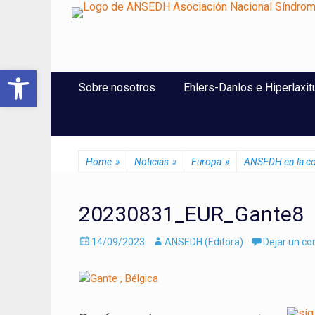
ANSEDH
Asociación Nacional del Síndrome de Ehlers-Danlos e Hi
Abrir barra de herramientas
Saltar
Menú Principal
Sobre nosotros
Ehlers-Danlos e Hiperlaxit
al
contenido
Home
»
Noticias
»
Europa
»
ANSEDH en la con
20230831_EUR_Gante8
Enviado
Autor
14/09/2023
ANSEDH (Editora)
Dejar un c
el