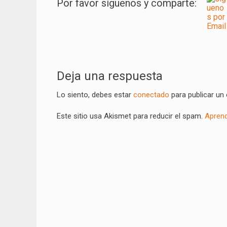
Por favor síguenos y comparte:
Navegación
de
Deja una respuesta
entradas
Lo siento, debes estar
conectado
para publicar un
Este sitio usa Akismet para reducir el spam.
Aprend