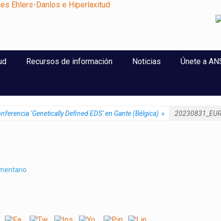
perlaxitud
ud
Recursos de información
Noticias
Únete a A
ferencia ‘Genetically Defined EDS’ en Gante (Bélgica)
»
20230831_EUR
omentario