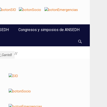
NSEDH
Congresos y simposios de ANSEDH
Buscar
/
/
_Gante8