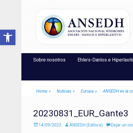
ANSEDH
Asociación Nacional del Síndrome de Ehlers-Danlos e Hi
Abrir barra de herramientas
Saltar
Menú Principal
Sobre nosotros
Ehlers-Danlos e Hiperlaxit
al
contenido
Home
»
Noticias
»
Europa
»
ANSEDH en la con
20230831_EUR_Gante3
Enviado
Autor
14/09/2023
ANSEDH (Editora)
Dejar un c
el