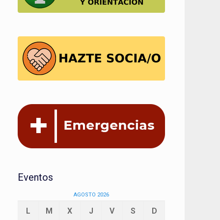
Eventos
AGOSTO 2026
L
M
X
J
V
S
D