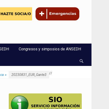
NSEDH
Congresos y simposios de ANSEDH
Buscar
/
/
ica
»
20230831_EUR_Gante3