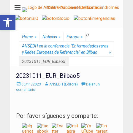
ANSEDH
Asociación Nacional del Síndrome de Ehlers-Danlos e Hiperlaxitud
Abrir barra de herramientas
/
/
Home
»
Noticias
»
Europa
»
ANSEDH en la conferencia “Enfermedades raras
y Redes Europeas de Referencia” en Bilbao
»
20231011_EUR_Bilbao5
20231011_EUR_Bilbao5
Enviado
Autor
05/11/2023
ANSEDH (Editora)
Dejar un
el
comentario
Por favor síguenos y comparte: