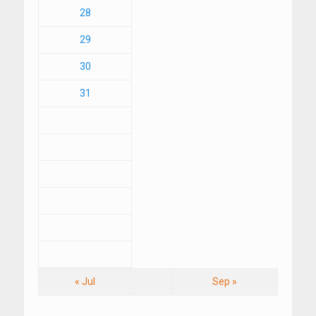
28
29
30
31
« Jul
Sep »